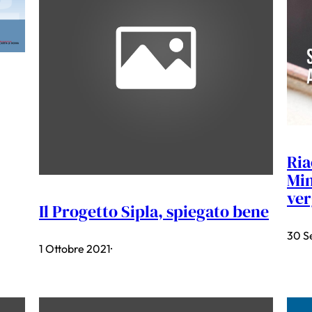
Ria
Mi
ver
Il Progetto Sipla, spiegato bene
30 S
1 Ottobre 2021
·