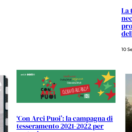
La 
nec
pro
del
10 S
‘Con Arci Puoi’: la campagna di
tesseramento 2021-2022 per