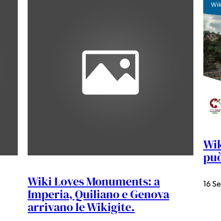
Wik
può
Wiki Loves Monuments: a
16 S
Imperia, Quiliano e Genova
arrivano le Wikigite.