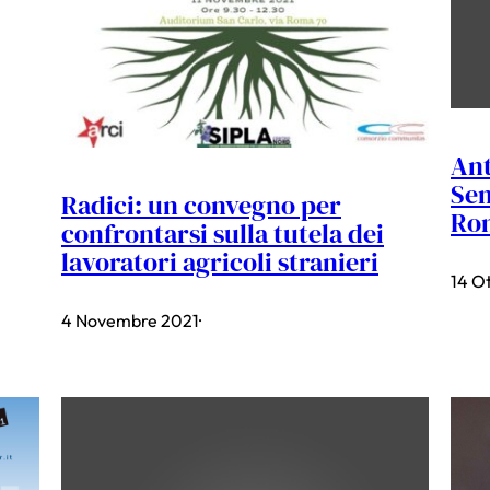
Ant
Sem
Radici: un convegno per
Rom
confrontarsi sulla tutela dei
lavoratori agricoli stranieri
14 O
4 Novembre 2021
·