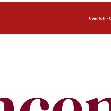
Comitati
C
nce