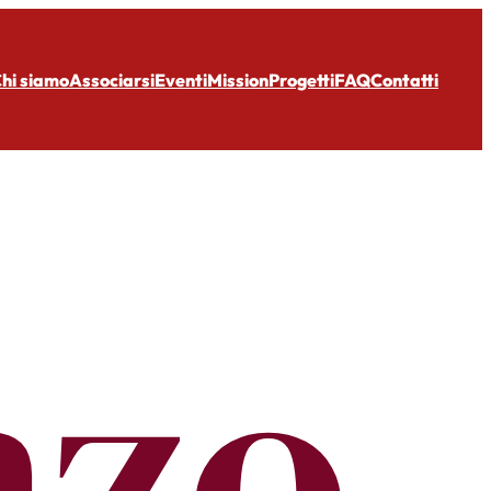
hi siamo
Associarsi
Eventi
Mission
Progetti
FAQ
Contatti
nzo