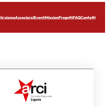
hi siamo
Associarsi
Eventi
Mission
Progetti
FAQ
Contatti
ott