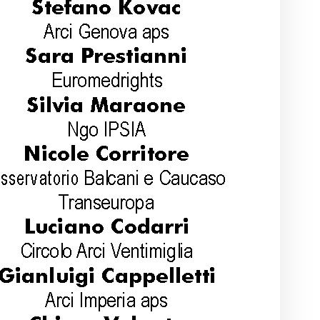
alc
nic