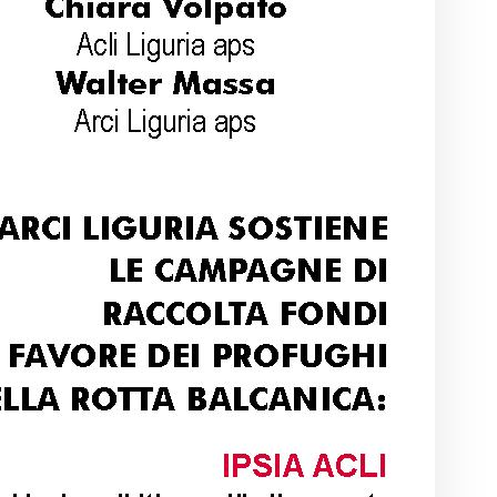
 –
ent