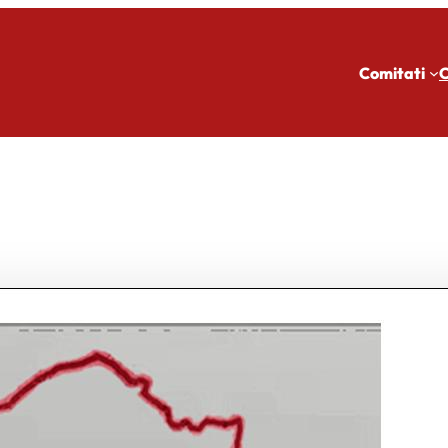
Comitati
C
R