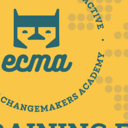
co
ri