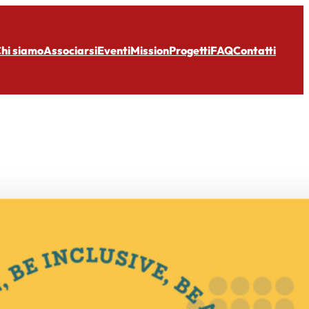
hi siamo
Associarsi
Eventi
Mission
Progetti
FAQ
Contatti