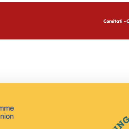
Comitati
C