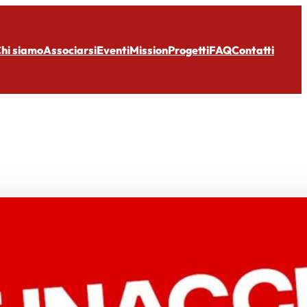
hi siamo
Associarsi
Eventi
Mission
Progetti
FAQ
Contatti