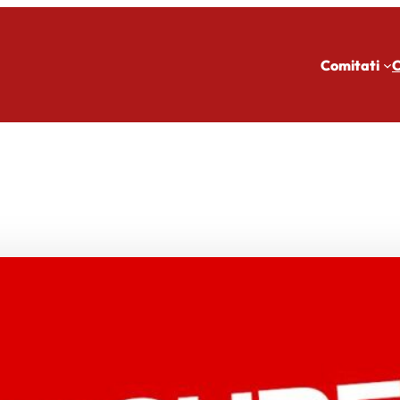
Comitati
C