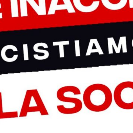
No
 ci