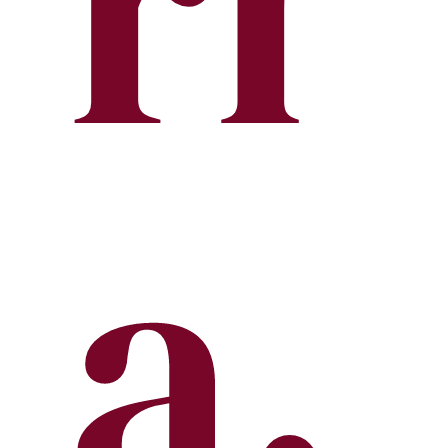
ri
a.