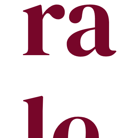
ra
le