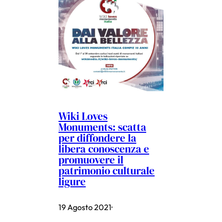
Wiki Loves
Monuments: scatta
per diffondere la
libera conoscenza e
promuovere il
patrimonio culturale
ligure
19 Agosto 2021
·