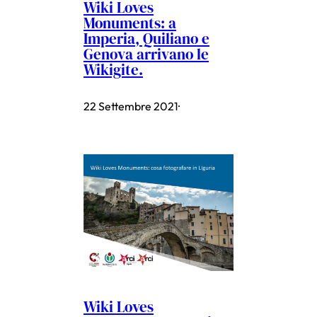
Wiki Loves
Monuments: a
Imperia, Quiliano e
Genova arrivano le
Wikigite.
22 Settembre 2021
·
Wiki Loves