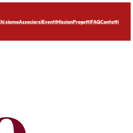
hi siamo
Associarsi
Eventi
Mission
Progetti
FAQ
Contatti
o