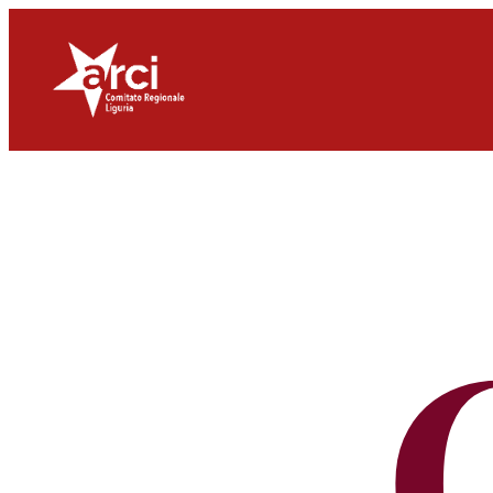
Vai
al
contenuto