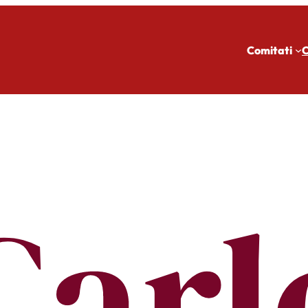
Comitati
C
Carl