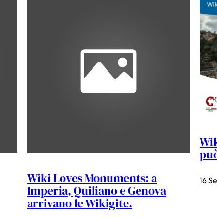
Wik
può
Wiki Loves Monuments: a
16 S
Imperia, Quiliano e Genova
arrivano le Wikigite.