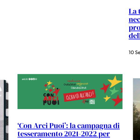
La 
nec
pro
del
10 S
‘Con Arci Puoi’: la campagna di
tesseramento 2021-2022 per