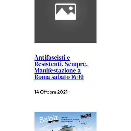
Antifascisti e
Resistenti. Sempre.
Manifestazione a
Roma sabato 16/10
14 Ottobre 2021
·