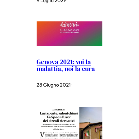
9 Luglio 2021
·
Genova 2021: voi la
malattia, noi la cura
28 Giugno 2021
·