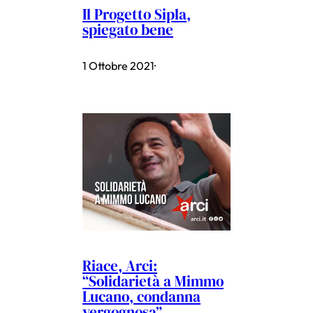
Il Progetto Sipla,
spiegato bene
1 Ottobre 2021
·
Riace, Arci:
“Solidarietà a Mimmo
Lucano, condanna
vergognosa”