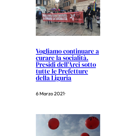
Vogliamo continuare a
curare la socialità.
Presidi dell’Arci sotto
tutte le Prefetture
della Liguria
6 Marzo 2021
·