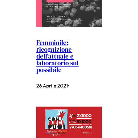
Femminile:
ricognizione
dell’attuale e
laboratorio sul
possibile
26 Aprile 2021
·