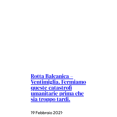
Rotta Balcanica –
Ventimiglia. Fermiamo
queste catastrofi
umanitarie prima che
sia troppo tardi.
19 Febbraio 2021
·