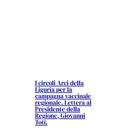
I circoli Arci della
Liguria per la
campagna vaccinale
regionale. Lettera al
Presidente della
Regione, Giovanni
Toti.