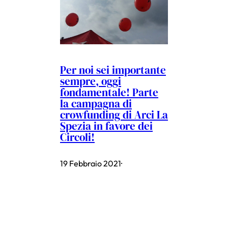
Per noi sei importante
sempre, oggi
fondamentale! Parte
la campagna di
crowfunding di Arci La
Spezia in favore dei
Circoli!
19 Febbraio 2021
·