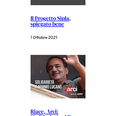
Il Progetto Sipla,
spiegato bene
1 Ottobre 2021
·
Riace, Arci: