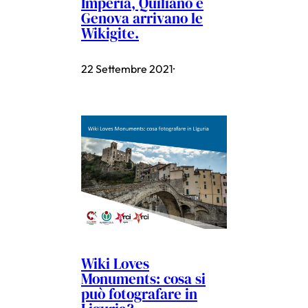
Imperia, Quiliano e
Genova arrivano le
Wikigite.
22 Settembre 2021
·
Wiki Loves
Monuments: cosa si
può fotografare in