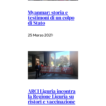
Myanmar: storia e
testimoni di un colpo
di Stato
25 Marzo 2021
·
ARCI Liguria incontra
la Regione Liguria su
ristori e vaccinazione