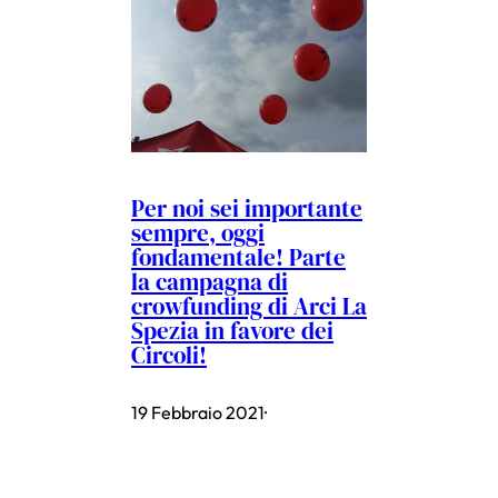
Per noi sei importante
sempre, oggi
fondamentale! Parte
la campagna di
crowfunding di Arci La
Spezia in favore dei
Circoli!
19 Febbraio 2021
·