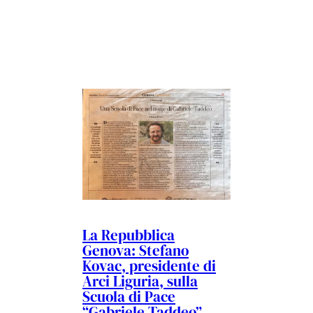
La Repubblica
Genova: Stefano
Kovac, presidente di
Arci Liguria, sulla
Scuola di Pace
“Gabriele Taddeo”.