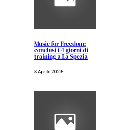
Music for Freedom:
conclusi i 4 giorni di
training a La Spezia
8 Aprile 2023
·