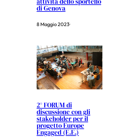
attività dello sportello
di Genova
8 Maggio 2023
·
2° FORUM di
discussione con gli
stakeholder per il
progetto Europe
Engaged (E.E.)