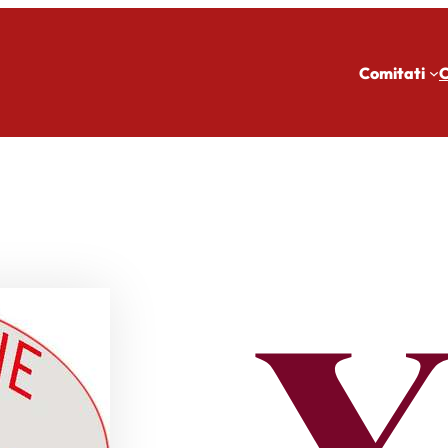
Comitati
C