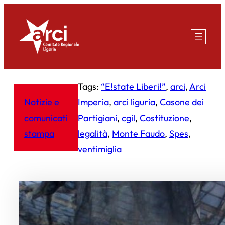
Vai
al
contenuto
Tags:
“E!state Liberi!”
, 
arci
, 
Arci
Notizie e
Imperia
, 
arci liguria
, 
Casone dei
comunicati
Partigiani
, 
cgil
, 
Costituzione
, 
stampa
legalità
, 
Monte Faudo
, 
Spes
, 
ventimiglia