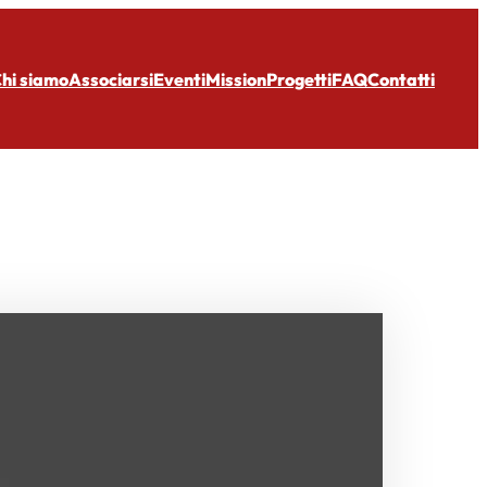
hi siamo
Associarsi
Eventi
Mission
Progetti
FAQ
Contatti