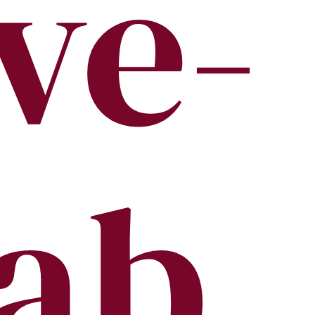
ve-
ab