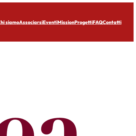
hi siamo
Associarsi
Eventi
Mission
Progetti
FAQ
Contatti
ea