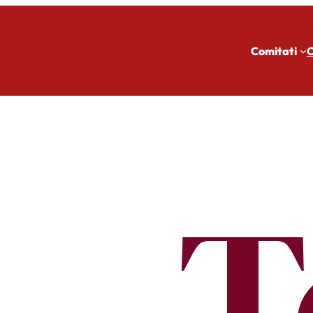
Comitati
C
T