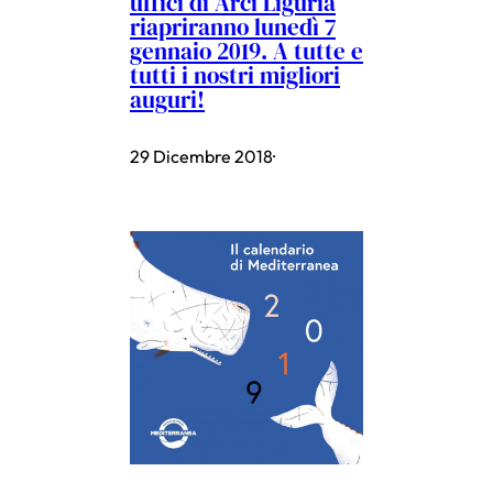
uffici di Arci Liguria
riapriranno lunedì 7
gennaio 2019. A tutte e
tutti i nostri migliori
auguri!
29 Dicembre 2018
·