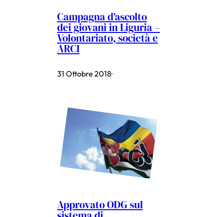
Campagna d’ascolto
dei giovani in Liguria –
Volontariato, società e
ARCI
31 Ottobre 2018
·
Approvato ODG sul
sistema di