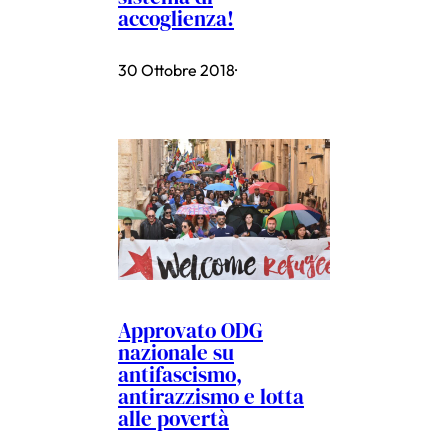
accoglienza!
30 Ottobre 2018
·
Approvato ODG
nazionale su
antifascismo,
antirazzismo e lotta
alle povertà