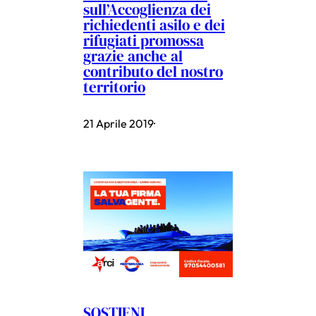
sull’Accoglienza dei
richiedenti asilo e dei
rifugiati promossa
grazie anche al
contributo del nostro
territorio
21 Aprile 2019
·
SOSTIENI