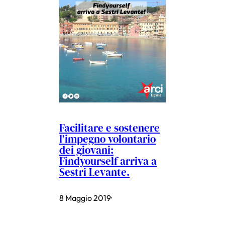
Facilitare e sostenere
l’impegno volontario
dei giovani:
Findyourself arriva a
Sestri Levante.
8 Maggio 2019
·