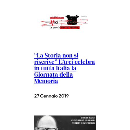
“La Storia non si
riscrive” L’Arci celebra
in tutta Italia la
Giornata della
Memoria
27 Gennaio 2019
·