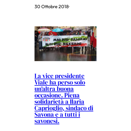
30 Ottobre 2018
·
La vice presidente
Viale ha perso solo
un’altra buona
occasione. Piena
solidarietà a Ilaria
Caprioglio, sindaco di
Savona e a tutti i
savonesi.