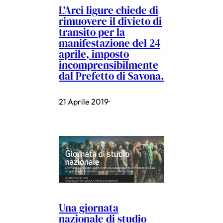
L’Arci ligure chiede di
rimuovere il divieto di
transito per la
manifestazione del 24
aprile, imposto
incomprensibilmente
dal Prefetto di Savona.
21 Aprile 2019
·
Una giornata
nazionale di studio