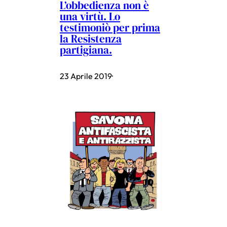
L’obbedienza non è
una virtù. Lo
testimoniò per prima
la Resistenza
partigiana.
23 Aprile 2019
·