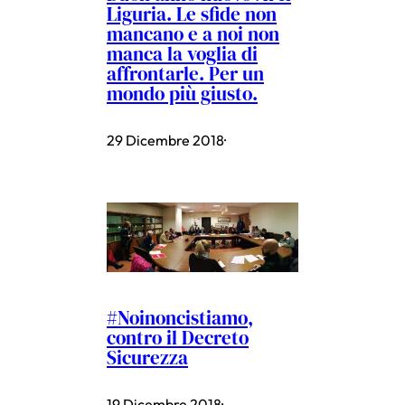
Liguria. Le sfide non
mancano e a noi non
manca la voglia di
affrontarle. Per un
mondo più giusto.
29 Dicembre 2018
·
#Noinoncistiamo,
contro il Decreto
Sicurezza
19 Dicembre 2018
·