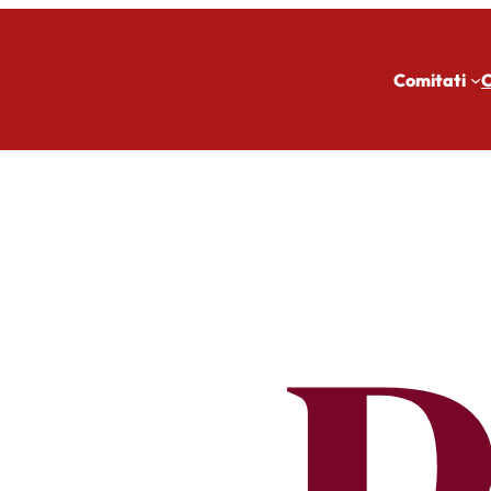
Comitati
C