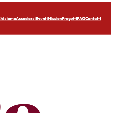
hi siamo
Associarsi
Eventi
Mission
Progetti
FAQ
Contatti