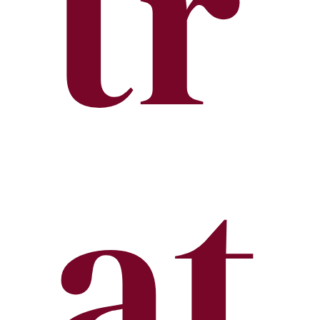
tr
at