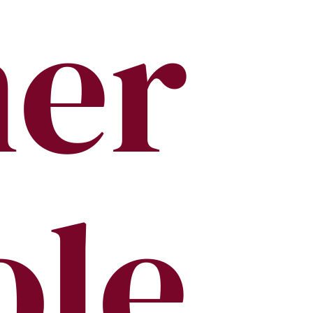
er
ole