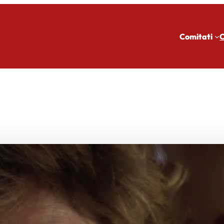
Comitati
C
L