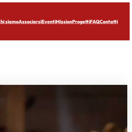
hi siamo
Associarsi
Eventi
Mission
Progetti
FAQ
Contatti
uci