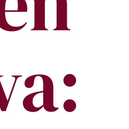
en
va: