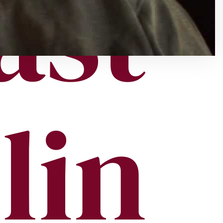
ast
llin