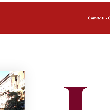
Comitati
C