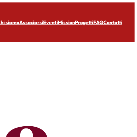
hi siamo
Associarsi
Eventi
Mission
Progetti
FAQ
Contatti