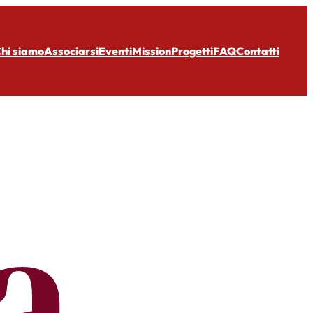
hi siamo
Associarsi
Eventi
Mission
Progetti
FAQ
Contatti
a