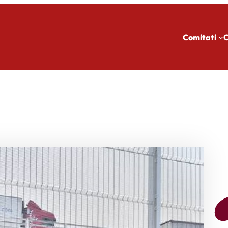
Comitati
C
L