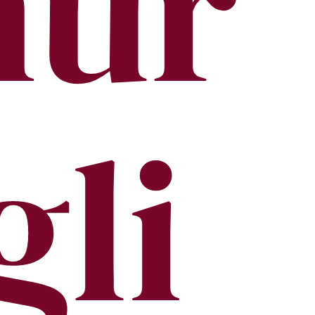
ur
gli