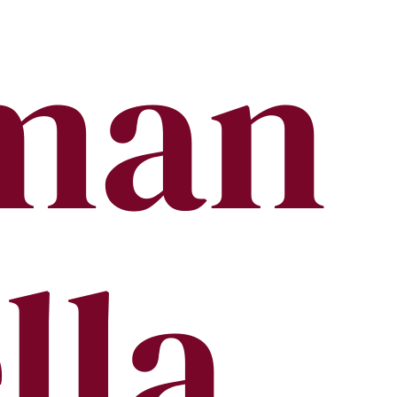
man
lla