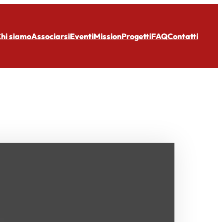
hi siamo
Associarsi
Eventi
Mission
Progetti
FAQ
Contatti
eno