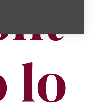
ont
 lo