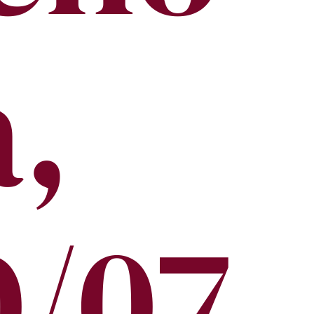
a,
0/07