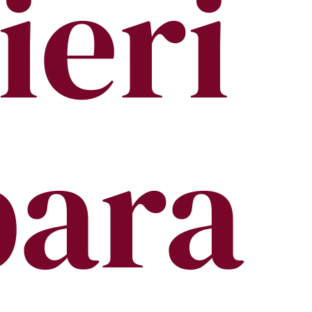
ieri
para