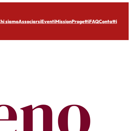
hi siamo
Associarsi
Eventi
Mission
Progetti
FAQ
Contatti
eno