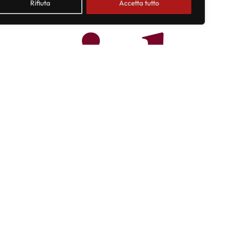
ccid
Rifiuta
Accetta tutto
no –