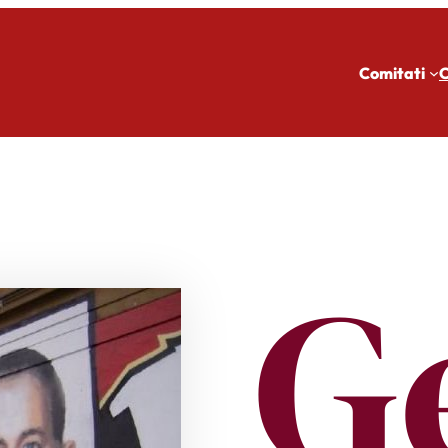
Comitati
C
G