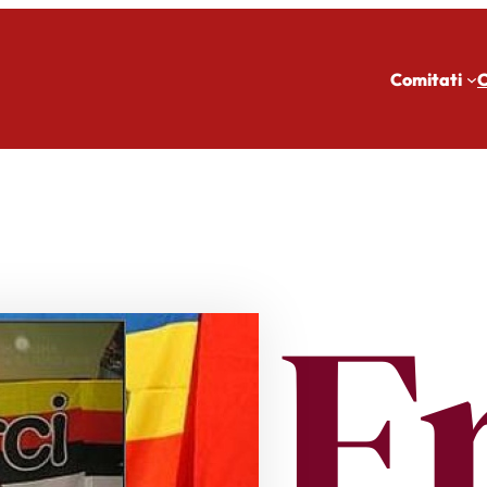
Comitati
C
F