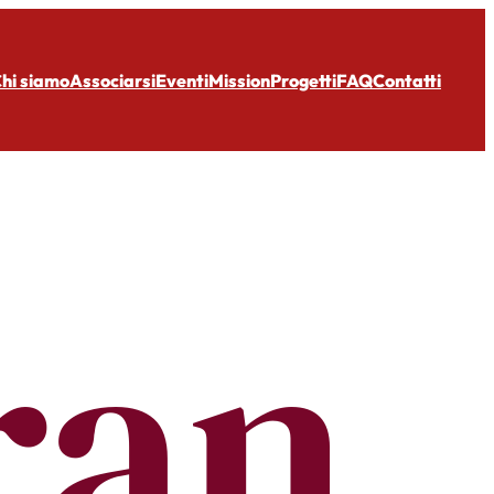
hi siamo
Associarsi
Eventi
Mission
Progetti
FAQ
Contatti
ran