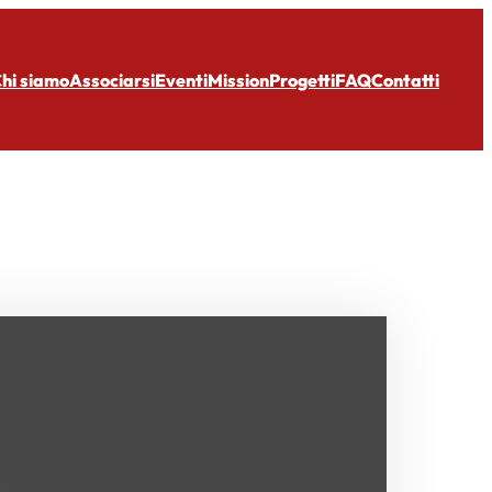
hi siamo
Associarsi
Eventi
Mission
Progetti
FAQ
Contatti
MAN