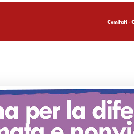
Comitati
C
E'