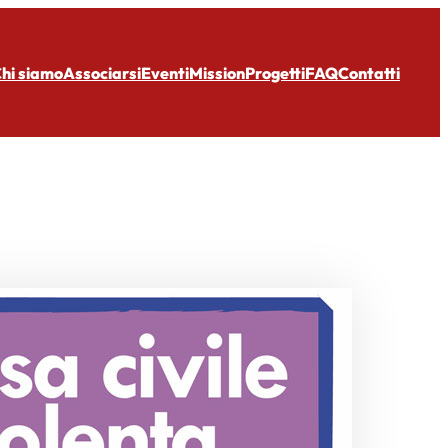
hi siamo
Associarsi
Eventi
Mission
Progetti
FAQ
Contatti