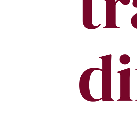
tr
di