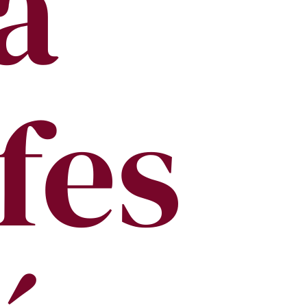
a
fes