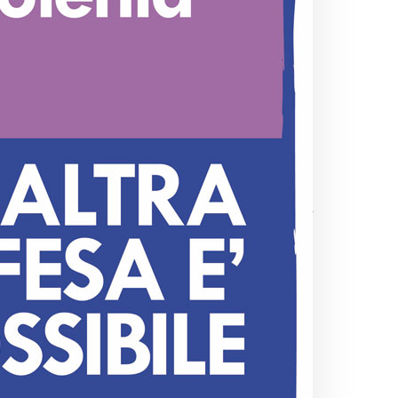
rtit
la