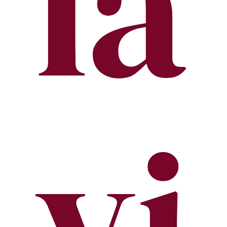
la
vi