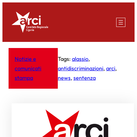
Vai
al
contenuto
Notizie e
Tags:
alassio
, 
comunicati
antidiscriminazioni
, 
arci
, 
stampa
news
, 
sentenza