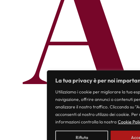
A
La tua privacy è per noi importan
Utilizziamo i cookie per migliorare la tua es
navigazione, offrire annunci o contenuti per
analizzare il nostro traffico. Cliccando su "A
acconsenti al nostro utilizzo dei cookie. Per
informazioni controlla la nostra
Cookie Poli
Rifiuta
Acce