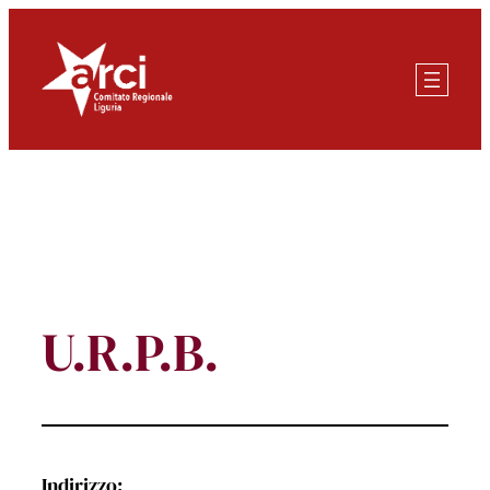
Vai
al
contenuto
U.R.P.B.
Indirizzo: