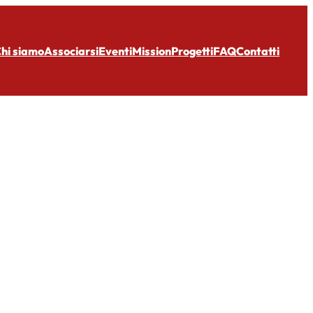
hi siamo
Associarsi
Eventi
Mission
Progetti
FAQ
Contatti