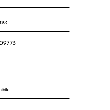
ono:
09773
ibile