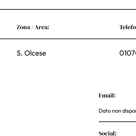
Zona / Area:
Telef
S. Olcese
0107
Email:
Dato non dispon
Social: