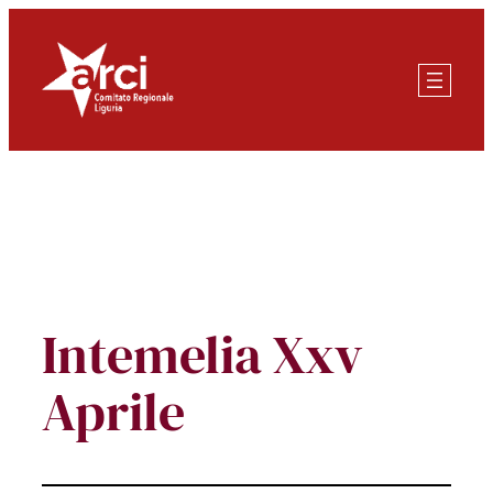
Vai
al
contenuto
Intemelia Xxv
Aprile