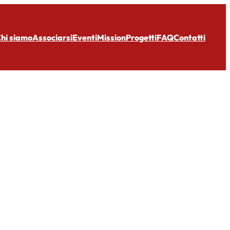
hi siamo
Associarsi
Eventi
Mission
Progetti
FAQ
Contatti