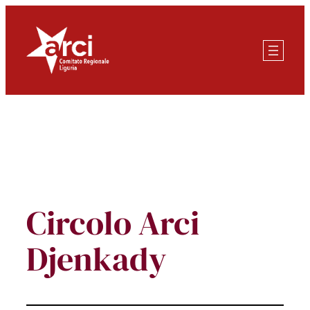
Vai
al
contenuto
Circolo Arci
Djenkady