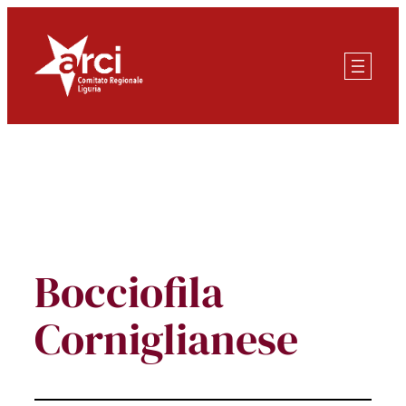
Vai
al
contenuto
Bocciofila
Corniglianese