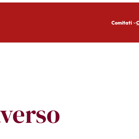
Comitati
C
averso