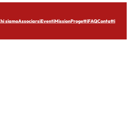
hi siamo
Associarsi
Eventi
Mission
Progetti
FAQ
Contatti