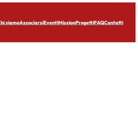
hi siamo
Associarsi
Eventi
Mission
Progetti
FAQ
Contatti