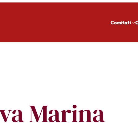
Comitati
C
iva Marina