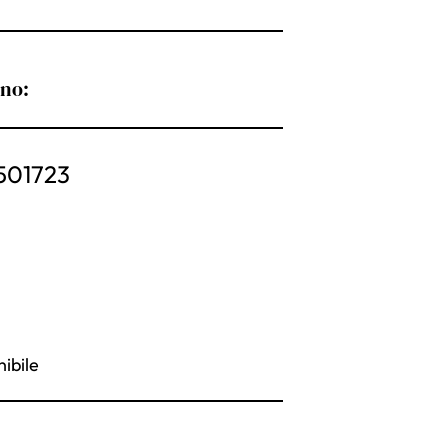
ono:
501723
ibile