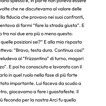
evano spesso e, in parte non poteva essere
 volte che ne discutevamo al valore delle
lla fiducia che provavo nei suoi confronti,
i tentava di farmi “fare la strada giusta”. E
ello tra noi due era più o meno questo:
uelle posizioni sei?” E alla mia risposta
tteva: “Bravo, testa dura. Continua così”
reludeva al “frizzantino” di turno, magari
o”. E poi ho conosciuto e lavorato con il
rlo in quel ruolo nella fase di più forte
 stato importante. Lui faceva da scudo a
etro, giocavamo a fare i guastafeste. Il
ù fecondo per la nostra Arci fu quello