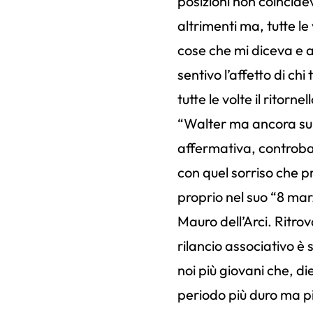
posizioni non coincid
altrimenti ma, tutte le
cose che mi diceva e a
sentivo l’affetto di ch
tutte le volte il ritorn
“Walter ma ancora su q
affermativa, controba
con quel sorriso che p
proprio nel suo “8 marz
Mauro dell’Arci. Ritrova
rilancio associativo è
noi più giovani che, di
periodo più duro ma pi