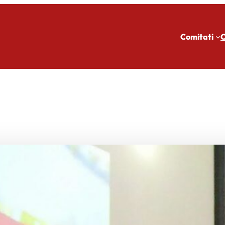
Comitati
C
C