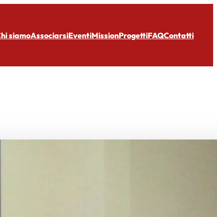
hi siamo
Associarsi
Eventi
Mission
Progetti
FAQ
Contatti
ia