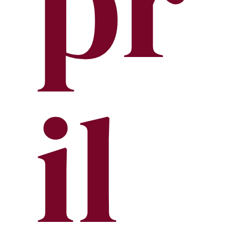
pr
il