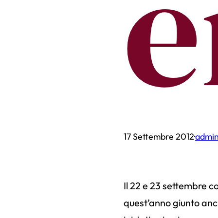
e
17 Settembre 2012
·
admi
Il 22 e 23 settembre c
quest’anno giunto anch