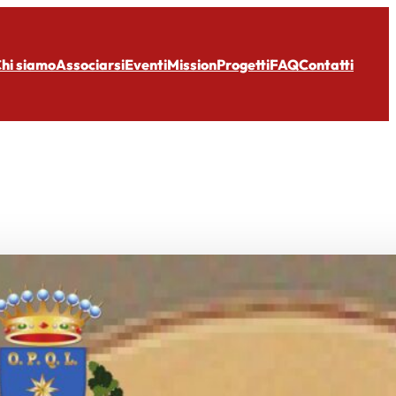
hi siamo
Associarsi
Eventi
Mission
Progetti
FAQ
Contatti
'o