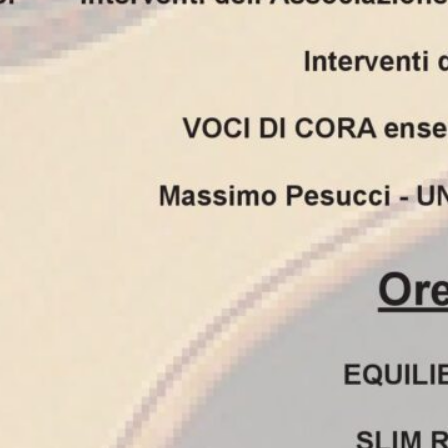
ar
an